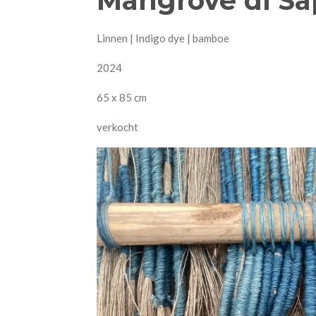
Linnen | Indigo dye | bamboe
2024
65 x 85 cm
verkocht