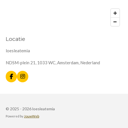
Locatie
loesleatemia
NDSM-plein 21, 1033 WC, Amsterdam, Nederland
F
I
a
n
c
s
e
t
b
a
o
g
© 2025 - 2026 loesleatemia
o
r
k
a
Powered by
JouwWeb
m